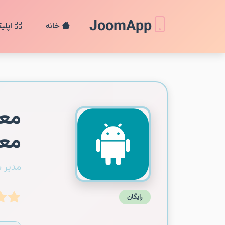
JoomApp
خانه
اپلی
معم
معم
مدیر 
رایگان