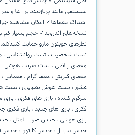
حتی سیستمی‏✓ چالش‌های هفتگی متن
سیستمی مانند پربازدیدترین ها و غیر
اشتراک معماها‏✓ امکان مشاهده جواب 
نظرهای خوبتون مارو حمایت کنید‏کلما
تست شخصیت ، تست روانشناسی ، معما
معمای ریاضی ، تست ضریب هوشی ، معم
معمای کبریتی ، معما گرام ، معمایی ،
عشق ، تست هوش تصویری ، تست هوش 
سرگرم کننده ، بازی های فکری ، بازی
فکری ، بازی های جدید ، بازی فکری جدید 
بازی هوشی ، حدس ضرب المثل ، حدس
حدس سریال ، حدس کارتون ، حدس ت