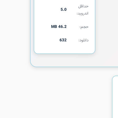
حداقل
5.0
اندروید:
حجم:
46.2 MB
دانلود:
632