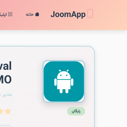
JoomApp
خانه
اپلی
val
MO
مدیر 
رایگان