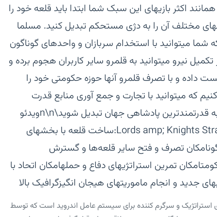
انند اکثر بازیهای این سبک شما ابتدا باید قلعه خود را
ای مختلف آن را به دژی مستحکم تبدیل کنید. مسلما
 شما میتوانید با استخدام سربازان و واحدهای گوناگون
تکمیل نیرو میتوانید به قلمرو سایر کاربران هجوم برده و
ست داده و با تصرف قلمرو آنها حوزه حکومتی خود را
یم که میتوانید با تجارت و جمع آوری منابع قدرت
اقتصادی خود را هم بهبود بخشیده و به قدرتمندترین پادشاهی جهان تبدیل شوید\n\nویدئو
معرفی بازی‏ویژگیهای بازی Lords amp; Knights Strategy MMO:‏ساخت قلعه با بخشهای
ن‏امکان تصرف و فتح سایر قلعه‌ها و گسترش
مت‏امکان تمرین استراتژیهای دفاع و حمله‏امکان اتحاد با
های جدید و انجام ماموریتهای هیجان انگیز‏گرافیک بالا
Lords amp; Knights Str یک بازی استراتژیک و سرگرم کننده برای سیستم عامل اندروید است که توسط