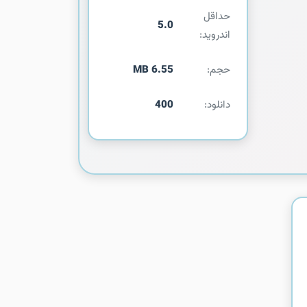
حداقل
5.0
اندروید:
حجم:
6.55 MB
دانلود:
400