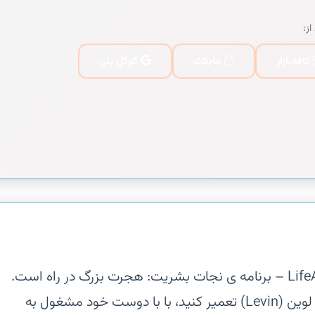
از:
کافه‌بازار
مایکت
گوگل پلی
‏‏بازماندگان، نسخه جدیدی از برند LifeAfter – برنامه ی نجات بشریت: هجرت بزرگ در راه است.
راه‌آهن را برای رفتن به حومه منطقه‌ی لوین (Levin) تعمیر کنید، با با دوست خود مشغول به