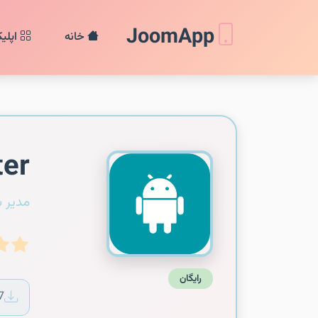
JoomApp
خانه
اپلی
ter
مدیر 
رایگان
7