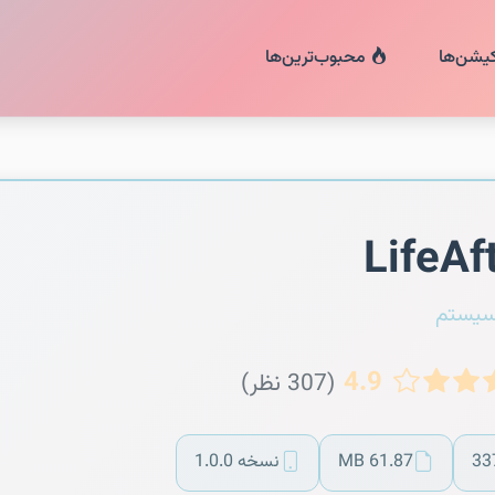
کیشن‌ها
محبوب‌ترین‌ها
LifeAf
سیستم
4.9
(307 نظر)
33
61.87 MB
نسخه 1.0.0