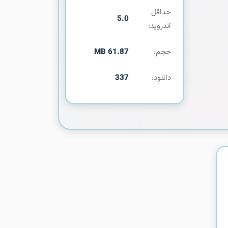
حداقل
5.0
اندروید:
حجم:
61.87 MB
دانلود:
337