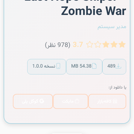
Zombie War
مدیر سیستم
3.7
(978 نظر)
489
54.38 MB
نسخه 1.0.0
یا دانلود از:
کافه‌بازار
مایکت
گوگل پلی