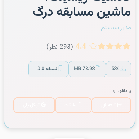
ماشین مسابقه درگ
مدیر سیستم
4.4
(293 نظر)
536
78.98 MB
نسخه 1.0.0
یا دانلود از:
کافه‌بازار
مایکت
گوگل پلی