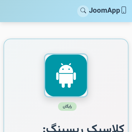
JoomApp
رایگان
کلاسیک ریسینگ: