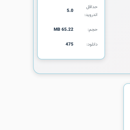
حداقل
5.0
اندروید:
حجم:
65.22 MB
دانلود:
475