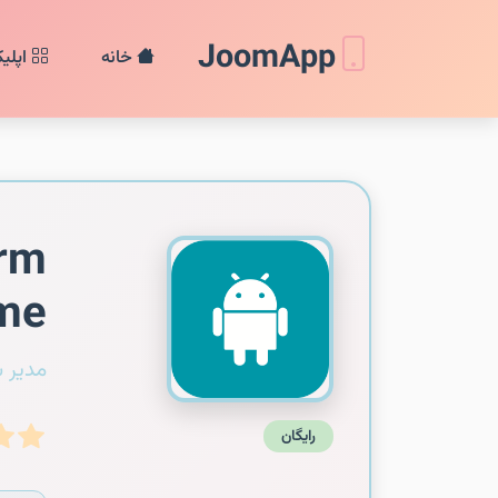
JoomApp
خانه
اپلی
arm
ame
مدیر 
رایگان