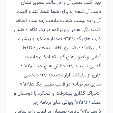
پیدا کند، معنی آن را در غالب تصویر نشان
دهد، آن کلمه رو برای شما تلفظ کند و البته،
آن را به لیست کلمات علامت زده شده اضافه
کند.‏ویژگی های این برنامه در یک نگاه :• فلش
کارت های گویا\r\n• نمودار عملکرد و پیشرفت
کاربر\r\n• دیکشنری لغات به همراه تلفظ
آوایی و تصویرهای گویا که امکان علامت
گذاری دارند.\r\n• چالش های جذاب\r\n•
عاری از تبلیغات آزار دهنده\r\n• شخصی
سازی تم برنامه در قالب تغییر رنگ‌ها\r\n•
اشتراک گذاری پیشرفت و عملکرد با دوستان و
معلم\r\n\r\nویژگی های برنامه زیر
ذره‌بین\r\nبرنامه نویسان ما لغات را براساس