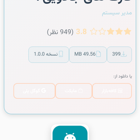
مدیر سیستم
3.8
(949 نظر)
399
49.56 MB
نسخه 1.0.0
یا دانلود از:
کافه‌بازار
مایکت
گوگل پلی