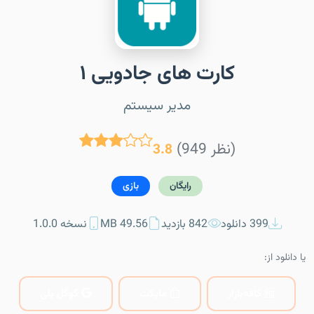
کارت های جادویی ۱
مدیر سیستم
(949 نظر)
3.8
رایگان
بازی
399 دانلود
842 بازدید
49.56 MB
نسخه 1.0.0
یا دانلود از:
کافه‌بازار
مایکت
گوگل پلی