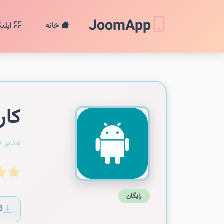
JoomApp
خانه
اپلی
کار
مدیر 
رایگان
8