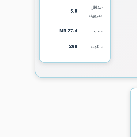
حداقل
5.0
اندروید:
حجم:
27.4 MB
دانلود:
298