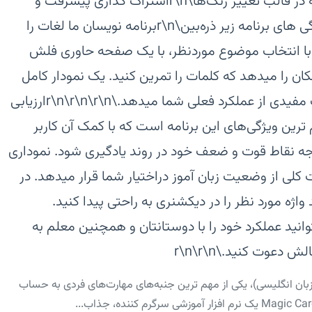
آزار دهنده\r\nشخصی سازی تم برنامه در قالب تغییر رنگ‌ها\r\nاشتراک گذاری پیشرفت و
عملکرد با دوستان و معلم\r\n\r\nویژگی های برنامه زیر ذره‌بین\r\nبرنامه نویسان ما لغات را
با انتخاب موضوع موردنظر، با یک صفحه حاوری فلش
ان را میدهد که کلمات را تمرین کنید. یک نمودار کامل
در این صفحه طراحی شده که اطلاعات مفیدی از عملکرد فعلی شما میدهد.\r\n\r\n\r\nارزیابی
ین ویژگی‌های این برنامه است که با کمک آن کاربر
توجه نقاط قوت و ضعف خود در روند یادگیری شود. نموداری
ت کلی از وضعیت زبان آموز دراختیار شما قرار میدهد. در
ژه مورد نظر را در دیکشنری به راحتی پیدا کنید.
انید عملکرد خود را با دوستانتان و همچنین معلم به
دعوت کنید.\r\n\r\n
بان انگلیسی)، یکی از مهم ترین جنبه‌های مهارت‌های فردی به حساب