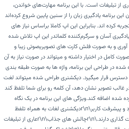
ی از تبلیغات است. با این برنامه مهارت‌های خواندن،
ن برنامه یادگیری زبان را از سنین پایین شروع کرده‌اند
ربه کرده اند. بنابراین این اپ کاملا براساس نیاز های
دگیری آسان و سرگرم‌کننده کلمات‏در این اپ تلاش شده
ید جمع آوری و به صورت فلش کارت های تصویریصوتی زیبا و
 صورت کامل در اختیار داشته و میتواند در صورت نیاز به آن
 شده در طراحی این برنامه، واژه ها به صورت طبقه بندی
دسترس قرار میگیرد. دیکشنری طراحی شده میتواند لغت
 در غالب تصویر نشان دهد، آن کلمه رو برای شما تلفظ کند
ده شده اضافه کند.‏ویژگی های این برنامه در یک نگاه
:فلش کارت های گویا\r\nنمودار عملکرد و پیشرفت کاربر\r\nدیکشنری لغات به همراه تلفظ
آوایی و تصویرهای گویا که امکان علامت گذاری دارند.\r\nچالش های جذاب\r\nعاری از تبلیغات