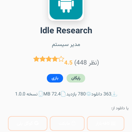
Idle Research
مدیر سیستم
(448 نظر)
4.5
رایگان
بازی
363 دانلود
780 بازدید
72.4 MB
نسخه 1.0.0
یا دانلود از:
کافه‌بازار
مایکت
گوگل پلی