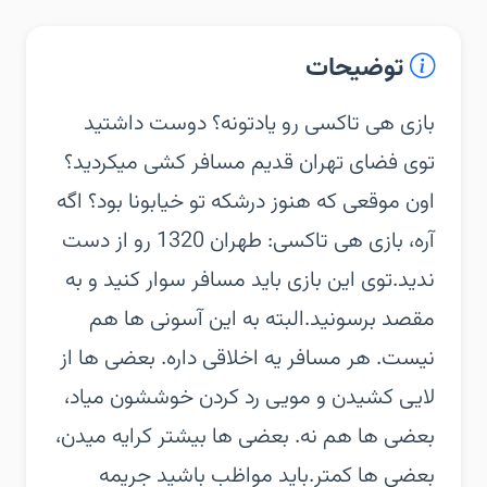
توضیحات
‏‏بازی هی تاکسی رو یادتونه؟ دوست داشتید
توی فضای تهران قدیم مسافر کشی میکردید؟
اون موقعی که هنوز درشکه تو خیابونا بود؟ اگه
آره، بازی هی تاکسی: طهران 1320 رو از دست
ندید.‏توی این بازی باید مسافر سوار کنید و به
مقصد برسونید.‏البته به این آسونی ها هم
نیست. هر مسافر یه اخلاقی داره. بعضی ها از
لایی کشیدن و مویی رد کردن خوششون میاد،
بعضی ها هم نه. بعضی ها بیشتر کرایه میدن،
بعضی ها کمتر.‏باید مواظب باشید جریمه