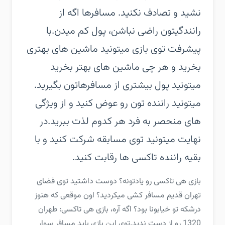
نشید و تصادف نکنید. مسافرها اگه از
رانندگیتون راضی نباشن، پول کم میدن.‏با
پیشرفت توی بازی میتونید ماشین های بهتری
بخرید و هر چی ماشین های بهتر بخرید
میتونید پول بیشتری از مسافرهاتون بگیرید.
میتونید راننده تون رو عوض کنید و از ویژگی
های منحصر به فرد هر کدوم لذت ببرید.‏در
نهایت میتونید توی مسابقه شرکت کنید و با
بقیه راننده تاکسی ها رقابت کنید.
‏‏بازی هی تاکسی رو یادتونه؟ دوست داشتید توی فضای
تهران قدیم مسافر کشی میکردید؟ اون موقعی که هنوز
درشکه تو خیابونا بود؟ اگه آره، بازی هی تاکسی: طهران
1320 رو از دست ندید.‏توی این بازی باید مسافر سوار