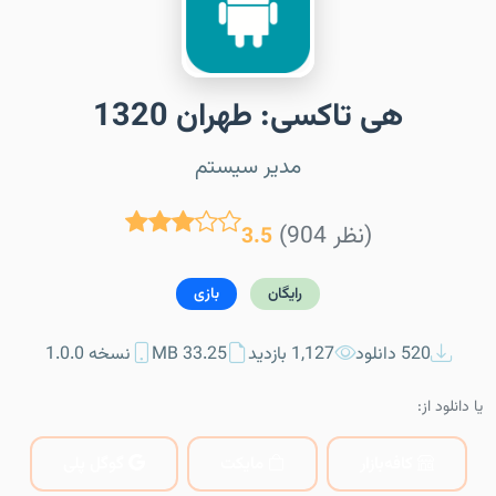
هی تاکسی: طهران 1320
مدیر سیستم
(904 نظر)
3.5
رایگان
بازی
520 دانلود
1,127 بازدید
33.25 MB
نسخه 1.0.0
یا دانلود از:
کافه‌بازار
مایکت
گوگل پلی