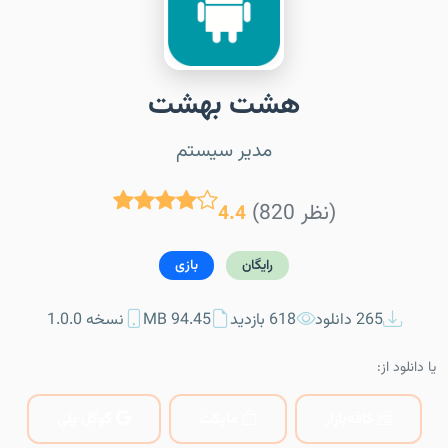
هشت بهشت
مدیر سیستم
(820 نظر)
4.4
رایگان
بازی
265 دانلود
618 بازدید
94.45 MB
نسخه 1.0.0
یا دانلود از:
کافه‌بازار
مایکت
گوگل پلی