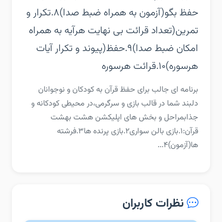
حفظ بگو(آزمون به همراه ضبط صدا)‏۸.تکرار و
تمرین(تعداد قرائت بی نهایت هرآیه به همراه
امکان ضبط صدا)‏۹.حفظ(پیوند و تکرار آیات
هرسوره)‏۱۰.قرائت هرسوره
‏‏برنامه ای جالب برای حفظ قرآن به کودکان و نوجوانان
دلبند شما در قالب بازی و سرگرمی،در محیطی کودکانه و
جذاب‏مراحل و بخش های اپلیکشن هشت بهشت
قرآن:‏۱.بازی بالن سواری‏۲.بازی پرنده ها‏۳.فرشته
ها(آزمون)‏۴...
نظرات کاربران