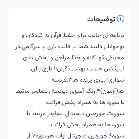
توضیحات
‏‏برنامه ای جالب برای حفظ قرآن به کودکان و
نوجوانان دلبند شما در قالب بازی و سرگرمی،در
محیطی کودکانه و جذاب‏مراحل و بخش های
اپلیکشن هشت بهشت قرآن:‏۱.بازی بالن
سواری‏۲.بازی پرنده ها‏۳.فرشته
ها(آزمون)‏۴.رنگ آمیزی دیجیتال تصاویر مرتبط
با سوره ها به همراه پخش قرائت
سوره‏۵..جورچین دیجیتال تصاویر مرتبط با
سوره ها به همراه پخش قرائت
سوره‏۶.جورچین دیجیتال آیات هرسوره‏۷.از