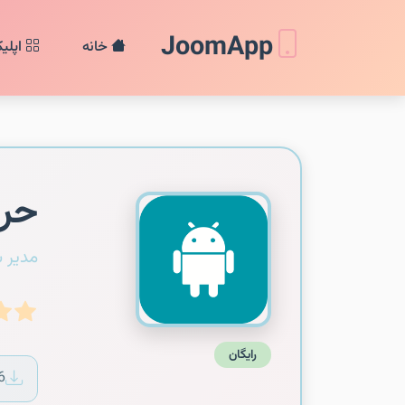
JoomApp
خانه
اپلی
حرو
مدیر 
رایگان
6