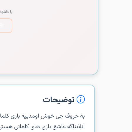
یا دانلود 
توضیحات
‏‏به حروف چی خوش اومدی‏یه بازی کلما
آنلاین‏اگه عاشق بازی های کلماتی هس