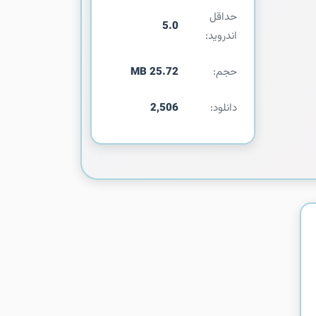
حداقل
5.0
اندروید:
حجم:
25.72 MB
دانلود:
2,506