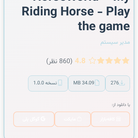
Riding Horse - Play
the game
مدیر سیستم
4.8
(860 نظر)
276
34.09 MB
نسخه 1.0.0
یا دانلود از:
کافه‌بازار
مایکت
گوگل پلی