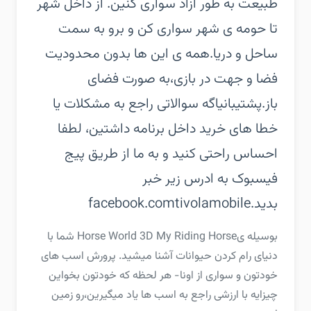
طبیعت به طور آزاد سواری کنین. از داخل شهر
تا حومه ی شهر سواری کن و برو به سمت
ساحل و دریا.‏همه ی این ها بدون محدودیت
فضا و جهت در بازی،به صورت فضای
باز.‏پشتیبانی‏اگه سوالاتی راجع به مشکلات یا
خطا های خرید داخل برنامه داشتین، لطفا
احساس راحتی کنید و به ما از طریق پیج
فیسبوک به ادرس زیر خبر
بدید.‏facebook.comtivolamobile
‏‏بوسیله یHorse World 3D My Riding Horse شما با
دنیای رام کردن حیوانات آشنا میشید. پرورش اسب های
خودتون و سواری از اونا ‐ هر لحظه که خودتون بخواین
چیزایه با ارزشی راجع به اسب ها یاد میگیرین،رو زمین