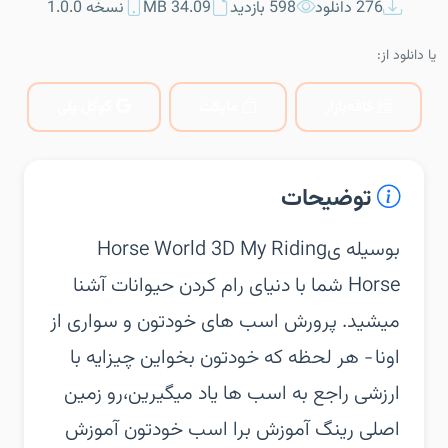
276 دانلود
598 بازدید
34.09 MB
نسخه 1.0.0
یا دانلود از:
کافه‌بازار
مایکت
گوگل پلی
توضیحات
‏‏بوسیله یHorse World 3D My Riding
Horse شما با دنیای رام کردن حیوانات آشنا
میشید. پرورش اسب های خودتون و سواری از
اونا ‐ هر لحظه که خودتون بخواین چیزایه با
ارزشی راجع به اسب ها یاد میگیرین،رو زمین
اصلی رینگ آموزش برا اسب خودتون آموزش