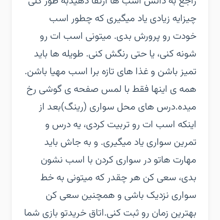
راجع به دانش اسب ها ارتقا دهید‏به طور کلی
چیزایه زیادی یاد میگیری که چطور اسب
خودت رو پرورش بدی. میتونی اسب ات رو
شونه کنی، یا حتی رنگش کنی. طویله ها باید
تمیز باشن و غذا های تازه برا اسب مهیا باشن.
همه ی اینها فقط با لمس صفحه ی گوشی رخ
میده.‏درس های محل سواری (رینگ)‏بعد از
اینکه اسب ات رو تربیت کردی، یه درس و
تمرین سواری یاد میگیری. و به جاش باید
مهارت هاتو در سواری کردن با اسب نشون
بدی، سعی کن هر چقدر که میتونی به خط
سواری نزدیک باشی و همچنین سعی کن
بهترین زمان رو ثبت کنی.‏اتاق خرید‏تو بازی شما