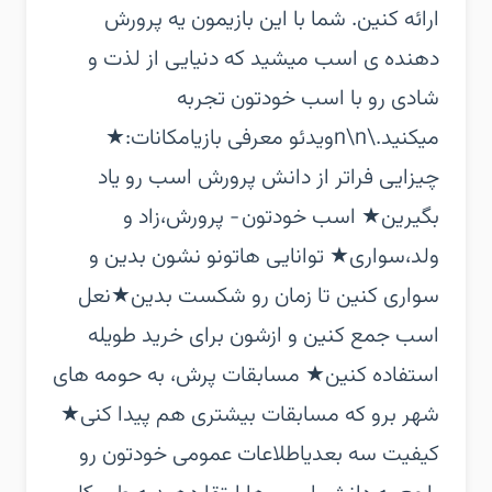
ارائه کنین. شما با این بازیمون یه پرورش
دهنده ی اسب میشید که دنیایی از لذت و
شادی رو با اسب خودتون تجربه
میکنید.\n\nویدئو معرفی بازی‏امکانات:‏★
چیزایی فراتر از دانش پرورش اسب رو یاد
بگیرین‏★ اسب خودتون ‐ پرورش،زاد و
ولد،سواری‏★ توانایی هاتونو نشون بدین و
سواری کنین تا زمان رو شکست بدین‏★نعل
اسب جمع کنین و ازشون برای خرید طویله
استفاده کنین‏★ مسابقات پرش، به حومه های
شهر برو که مسابقات بیشتری هم پیدا کنی‏★
کیفیت سه بعدی‏اطلاعات عمومی خودتون رو