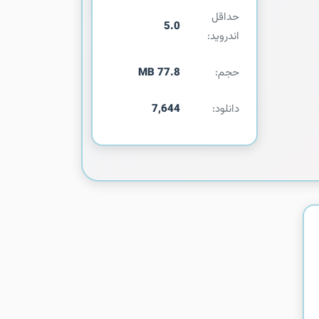
حداقل
5.0
اندروید:
حجم:
77.8 MB
دانلود:
7,644