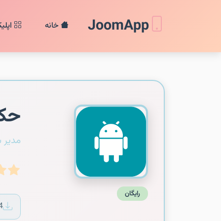
JoomApp
خانه
اپلی
حکم
مدیر 
رایگان
4