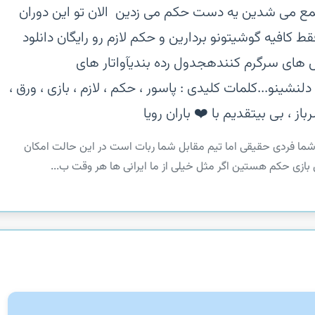
 جمع می شدین یه دست حکم می زدین ‏ الان تو این دوران
ط کافیه گوشیتونو بردارین و حکم لازم رو رایگان دانلود
ش های سرگرم کننده‏جدول رده بندی‏آواتار های
ین‏و...‏کلمات کلیدی : پاسور ، حکم ، لازم ، بازی ، ورق ،
ز ، بی بی‏تقدیم با ❤️ باران رویا
 شما فردی حقیقی اما تیم مقابل شما ربات است در این حالت امکان
بازی حکم هستین ‏اگر مثل خیلی از ما ایرانی ها هر وقت ب...