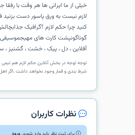
خیلی از ما ایرانی ها هر وقت با رفقا
لازم نیست به ورق پاسور دست بزنید ‏فق
کنید‏ چرا حکم لازم ؟‏گرافیک جذاب‏چال
گوناگون‏پشت کارت های مهیج‏موسیقی دلنش
آفلاین ، دل ، پیک ، خشت ، گشنیز ، سربا
‏‏توجه توجه‏ در بخش آنلاین حکم لازم هم تیمی
شرط بندی و قمار وجود نخواهد داشت .‏اگر اهل 
نظرات کاربران
برای ثبت نظر باید وارد شوید.
ورود