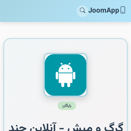
JoomApp
رایگان
گرگ و میش - آنلاین چند