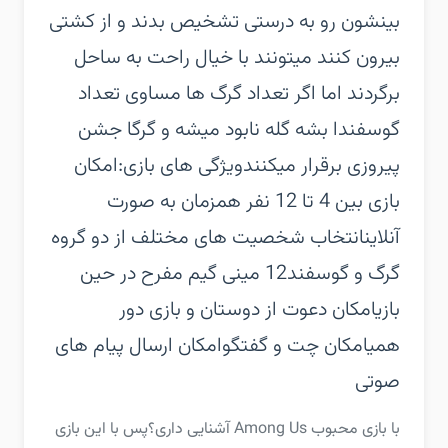
بینشون رو به درستی تشخیص بدند و از کشتی
بیرون کنند میتونند با خیال راحت به ساحل
برگردند اما اگر تعداد گرگ ها مساوی تعداد
گوسفندا بشه گله نابود میشه و گرگا جشن
پیروزی برقرار میکنند‏ویژگی های بازی:‏امکان
بازی بین 4 تا 12 نفر همزمان به صورت
آنلاین‏انتخاب شخصیت های مختلف از دو گروه
گرگ و گوسفند‏12 مینی گیم مفرح در حین
بازی‏امکان دعوت از دوستان و بازی دور
همی‏امکان چت و گفتگو‏امکان ارسال پیام های
صوتی
‏‏با بازی محبوب Among Us آشنایی داری؟‏پس با این بازی