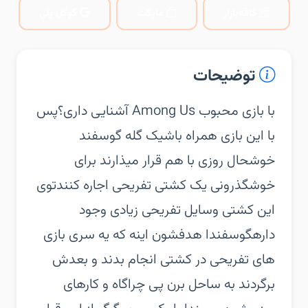
کافه‌بازار
مایکت
گوگل پلی
توضیحات
‏‏با بازی محبوب Among Us آشنایی داری؟‏پس
با این بازی همراه باش‏یک گله گوسفند
خوشحال روزی با هم قرار میذارند برای
خوشگذرونی یک کشتی تفریحی اجاره کنند‏توی
این کشتی وسایل تفریحی زیادی وجود
داره‏گوسفندا هدفشون اینه که یه سری بازی
های تفریحی در کشتی انجام بدند و بعدش
برگردند به ساحل برن پی چراگاه و کارهای