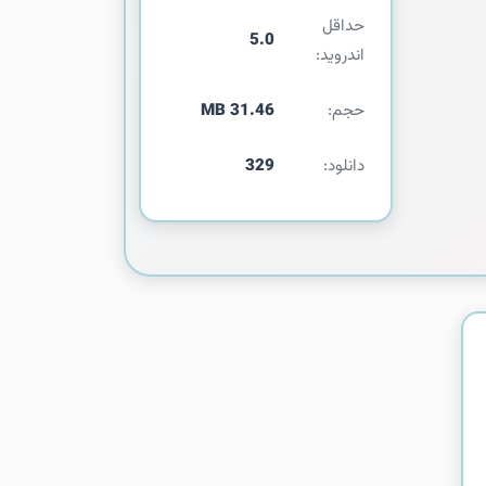
حداقل
5.0
اندروید:
حجم:
31.46 MB
دانلود:
329