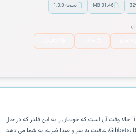
32
31.46 MB
نسخه 1.0.0
از:
کافه‌بازار
مایکت
گوگل پلی
‏‏Tired of always losing at Hangman‏حالا وقت آن است که خودتان را به این قلدر که در حال
شلاق زدن است، برگردانید‏Gibbets: Bow Master، عاقبت به سر و صدا ضربه، به شما می دهد