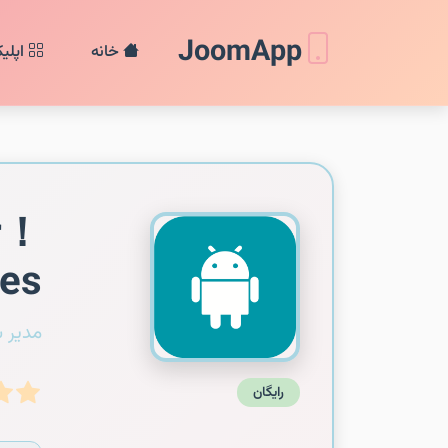
JoomApp
خانه
اپلی
r！
es
مدیر 
رایگان