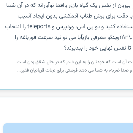
بیرون از نفس یک گیاه بازی واقعا نوآورانه که در آن شما
 با دقت برای برش طناب آدمکشی بدون ایجاد آسیب
بیشتر قربانیان از همه نوع پاداش ها استفاده کنید و یو پی اس، وردپرس و teleports را انتخاب
کنید تا به شما در تلاش خود کمک کند.\n\nویدئو معرفی بازی‏آیا می توانید سرعت قورباغه را
تا نفس نهایی خود را بپذیرند؟
Tired of always losing at‏حالا وقت آن است که خودتان را به این قلدر که در حال شلاق زدن است،