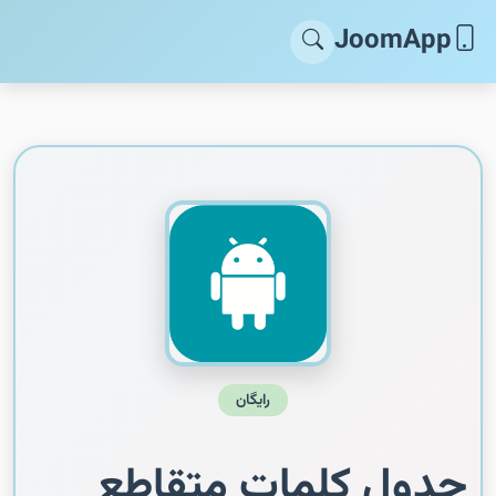
JoomApp
رایگان
جدول کلمات متقاطع