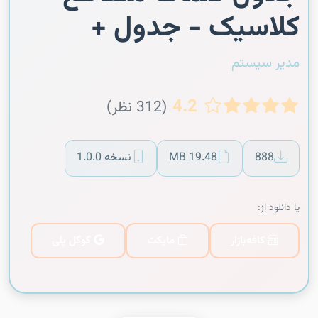
کلاسیک - جدول +
مدیر سیستم
4.2
(312 نظر)
888
19.48 MB
نسخه 1.0.0
یا دانلود از:
کافه‌بازار
مایکت
گوگل پلی