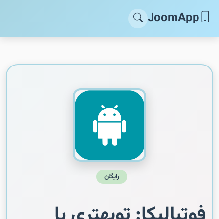
JoomApp
رایگان
فوتبالیکا: توبهتری یا