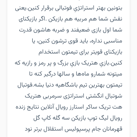
بتونین بهتر استراتژیِ فوتبالی برقرار کنین.‏یعنی
نقش شما هم مربیه هم بازیکن .‏اگر بازیکنای
شما اول بازی ضعیفند و ضربه هاشون قدرت
مناسبی نداره، باید قوی ترشون کنین، یا
بازیکنای قویتر برای تیمتون استخدام
کنین.‏بازیِ هتریک بازیِ بزرگ و پر رمز و رازیه که
میتونه شمارو ماه‌ها و سالها درگیر کنه تا
تیمتون بهترین تیم باشگاهیه دنیا بشه.‏‏فوتبال
شوتبال انگشتی استراتژی سرمربی هتریک
هت تریک ساکر استارز رویال آنلاین نتایج زنده
رویال لیگ توپ بازیکن سه گله کاپ گل
قهرمانان جام پرسپولیس استقلال برتر نود