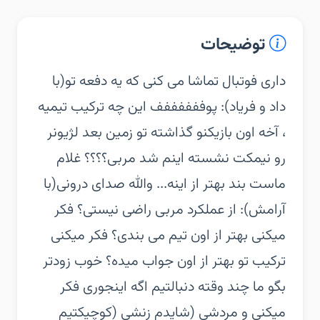
توضیحات
‏‏داری فوتبال تماشا می کنی که یه دفعه تو(با
داد و فریاد): پوففففففف این چه ترکیب تیمیه
، آخه اون بازیکنو گذاشته تو زمین بعد لژیونر
رو نیمکت نشسته اینم شد مربی؟؟؟؟ غلام
ماست بند بهتر از اینه... والله صدای درونی(با
آرامش): از عملکرد مربی راضی نیستی؟ فکر
میکنی بهتر از اون تیم می بندی؟ فکر میکنی
ترکیب تو بهتر از اون جواب میده؟ خوب زودتر
بگو ما چند وقته دنبالتیم اگه اینجوری فکر
میکنی و مردشی (شایدم زنشی (کوچیکتیم