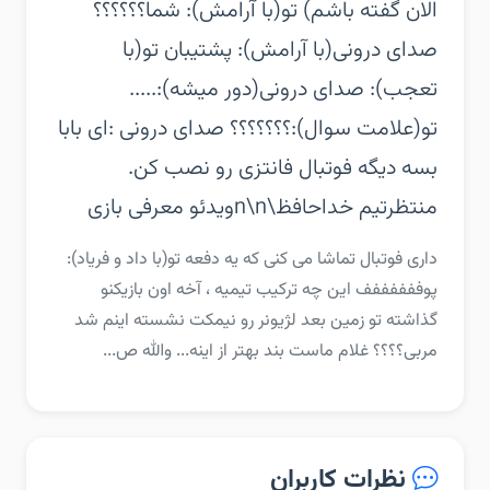
الان گفته باشم) تو(با آرامش): شما؟؟؟؟؟؟
صدای درونی(با آرامش): پشتیبان تو(با
تعجب): صدای درونی(دور میشه):.....
تو(علامت سوال):؟؟؟؟؟؟؟ صدای درونی :ای بابا
بسه دیگه فوتبال فانتزی رو نصب کن.
منتظرتیم خداحافظ\n\nویدئو معرفی بازی
‏‏داری فوتبال تماشا می کنی که یه دفعه تو(با داد و فریاد):
پوففففففف این چه ترکیب تیمیه ، آخه اون بازیکنو
گذاشته تو زمین بعد لژیونر رو نیمکت نشسته اینم شد
مربی؟؟؟؟ غلام ماست بند بهتر از اینه... والله ص...
نظرات کاربران