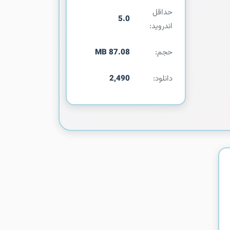
حداقل
5.0
اندروید:
حجم:
87.08 MB
دانلود:
2,490