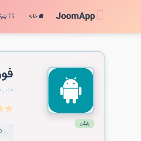
JoomApp
خانه
اپلی
فورتنای
مدیر 
رایگان
0