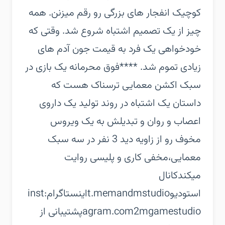
کوچیک انفجار های بزرگی رو رقم میزنن. همه
چیز از یک تصمیم اشتباه شروع شد. وقتی که
خودخواهی یک فرد به قیمت جون آدم های
زیادی تموم شد. ****‏فوق محرمانه یک بازی در
سبک اکشن معمایی ترسناک هست که
داستان یک اشتباه در روند تولید یک داروی
اعصاب و روان و تبدیلش به یک ویروس
مخوف رو از زاویه دید 3 نفر در سه سبک
معمایی،مخفی کاری و پلیسی روایت
میکند‏کانال
استودیو‏t.memandmstudio‏اینستاگرام:‏inst
agram.com2mgamestudio‏پشتیبانی از