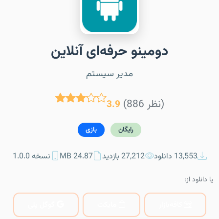
دومینو حرفه‌ای آنلاین
مدیر سیستم
(886 نظر)
3.9
رایگان
بازی
13,553 دانلود
27,212 بازدید
24.87 MB
نسخه 1.0.0
یا دانلود از:
کافه‌بازار
مایکت
گوگل پلی