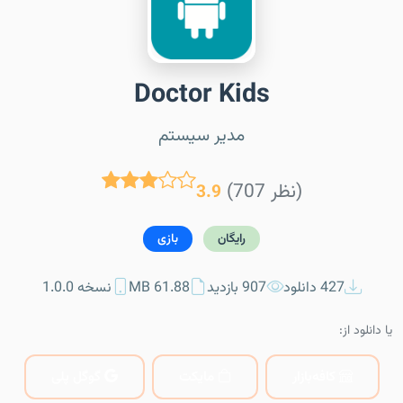
Doctor Kids
مدیر سیستم
(707 نظر)
3.9
رایگان
بازی
427 دانلود
907 بازدید
61.88 MB
نسخه 1.0.0
یا دانلود از:
کافه‌بازار
مایکت
گوگل پلی