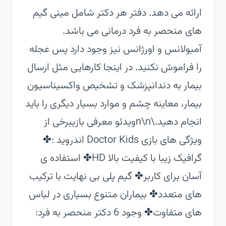
ارائه می دهد. دفتر هر دکتر شامل مینی گیم
های منحصر به فرد درمانی می باشد.
آمبولانس و اورژانس نیز وجود دارد پس عجله
را فراموش نکنید. در اینجا کارهایی مثل ارسال
بیمار به دندانپزشک و تشخیص واکسیناسیون
بیمار، معاینه چشم و موارد بسیار دیگری را باید
انجام دهید.\n\nویدئو معرفی بازی‏برخی از
ویژگی های بازی Doctor Kids اندروید :‏✤
گرافیک زیبا با کیفیت بالا HD‏✤ استفاده ی
آسان برای کاربر‏✤ گیم پلی بی نهایت با ترکیب
های متعدد‏✤ بیماران متنوع بسیاری در لباس
های متفاوت‏✤ وجود 6 دکتر منحصر به فرد: