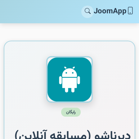
JoomApp
رایگان
دبرناشو (مسابقه آنلاین)