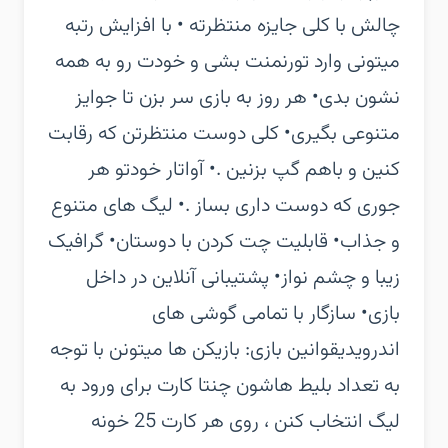
چالش با کلی جایزه منتظرته ‏• با افزایش رتبه
میتونی وارد تورنمنت بشی و خودت رو به همه
نشون بدی‏• هر روز به بازی سر بزن تا جوایز
متنوعی بگیری‏• کلی دوست منتظرتن که رقابت
کنین و باهم گپ بزنین .‏• آواتار خودتو هر
جوری که دوست داری بساز .‏• لیگ های متنوع
و جذاب‏• قابلیت چت کردن با دوستان‏• گرافیک
زیبا و چشم نواز‏• پشتیبانی آنلاین در داخل
بازی‏• سازگار با تمامی گوشی های
اندرویدی‏قوانین بازی:‏ بازیکن ها میتونن با توجه
به تعداد بلیط هاشون چنتا کارت برای ورود به
لیگ انتخاب کنن ، روی هر کارت 25 خونه