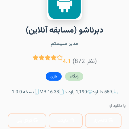
دبرناشو (مسابقه آنلاین)
مدیر سیستم
(872 نظر)
4.1
رایگان
بازی
559 دانلود
1,190 بازدید
16.38 MB
نسخه 1.0.0
یا دانلود از:
کافه‌بازار
مایکت
گوگل پلی