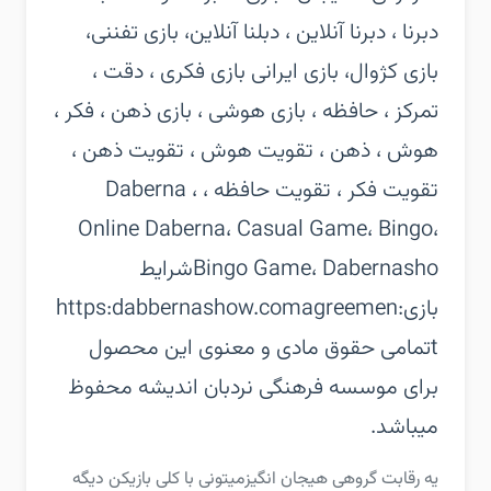
دبرنا ، دبرنا آنلاین ، دبلنا آنلاین، بازی تفننی،
بازی کژوال، بازی ایرانی بازی فکری ، دقت ،
تمرکز ، حافظه ، بازی هوشی ، بازی ذهن ، فکر ،
هوش ، ذهن ، تقویت هوش ، تقویت ذهن ،
تقویت فکر ، تقویت حافظه ، Daberna ،
Online Daberna، Casual Game، Bingo،
Bingo Game، Dabernasho‏شرایط
بازی:‏https:dabbernashow.comagreemen
t‏تمامی حقوق مادی و معنوی این محصول
برای موسسه فرهنگی نردبان اندیشه محفوظ
میباشد.
‏‏یه رقابت گروهی هیجان انگیز‏میتونی با کلی بازیکن دیگه