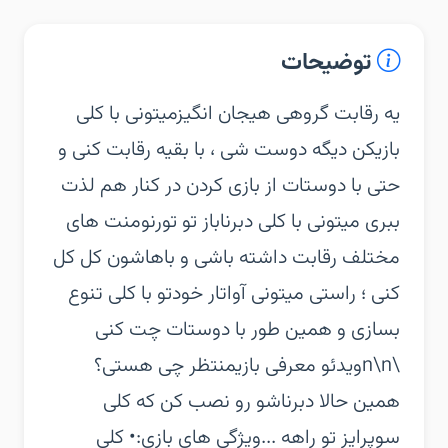
توضیحات
‏‏یه رقابت گروهی هیجان انگیز‏میتونی با کلی
بازیکن دیگه دوست شی ، با بقیه رقابت کنی و
حتی با دوستات از بازی کردن در کنار هم لذت
ببری ‏میتونی با کلی دبرناباز تو تورنومنت های
مختلف رقابت داشته باشی و باهاشون کل کل
کنی ؛ راستی میتونی آواتار خودتو با کلی تنوع
بسازی و همین طور با دوستات چت کنی
\n\nویدئو معرفی بازی‏منتظر چی هستی؟
همین حالا دبرناشو رو نصب کن که کلی
سوپرایز تو راهه ...‏ویژگی های بازی:‏• کلی