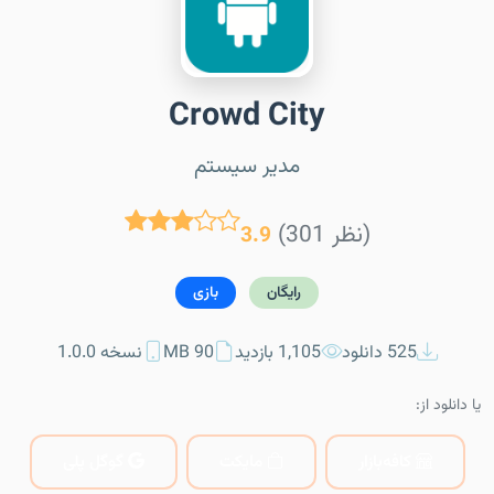
Crowd City
مدیر سیستم
(301 نظر)
3.9
رایگان
بازی
525 دانلود
1,105 بازدید
90 MB
نسخه 1.0.0
یا دانلود از:
کافه‌بازار
مایکت
گوگل پلی