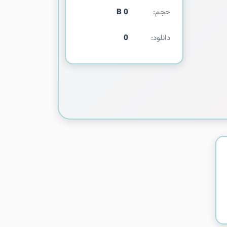
حجم:
0 B
دانلود:
0