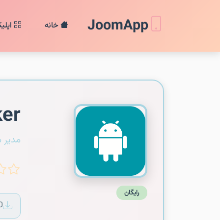
JoomApp
خانه
اپلی
ker
مدیر 
رایگان
0