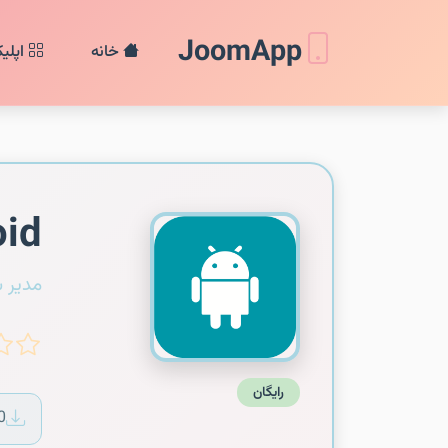
JoomApp
خانه
اپلی
oid
مدیر 
رایگان
0