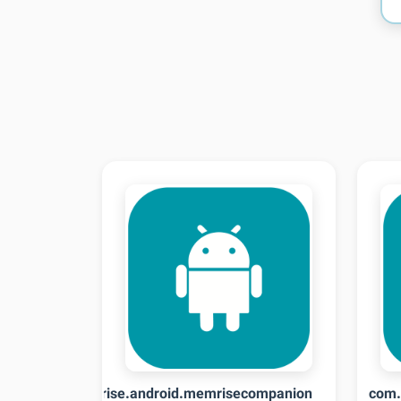
com.memrise.android.memrisecompanion
com.