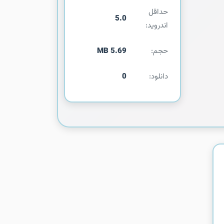
حداقل
5.0
اندروید:
حجم:
5.69 MB
دانلود:
0