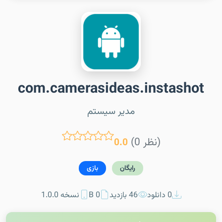
com.camerasideas.instashot
مدیر سیستم
(0 نظر)
0.0
رایگان
بازی
0 دانلود
46 بازدید
0 B
نسخه 1.0.0