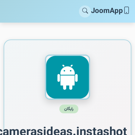
JoomApp
رایگان
amerasideas.instashot