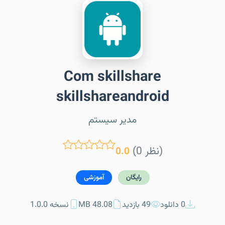
Com skillshare
skillshareandroid
مدیر سیستم
(0 نظر)
0.0
رایگان
آموزشی
0 دانلود
49 بازدید
48.08 MB
نسخه 1.0.0