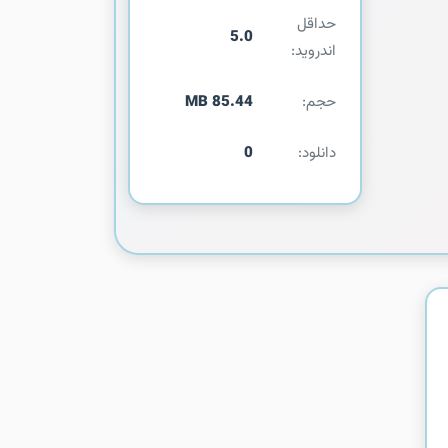
حداقل
5.0
اندروید:
حجم:
85.44 MB
دانلود:
0