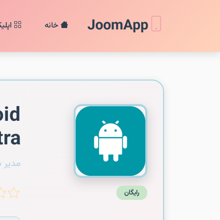
JoomApp
خانه
اپلی
id
tra
مدیر 
رایگان