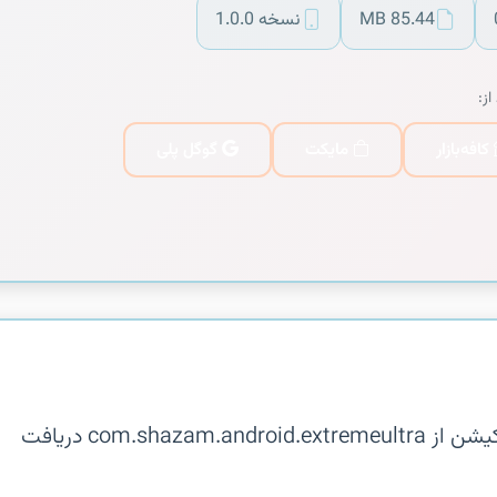
85.44 MB
نسخه 1.0.0
از:
کافه‌بازار
مایکت
گوگل پلی
توضیحات در دسترس نیست. این اپلیکیشن از com.shazam.android.extremeultra دریافت