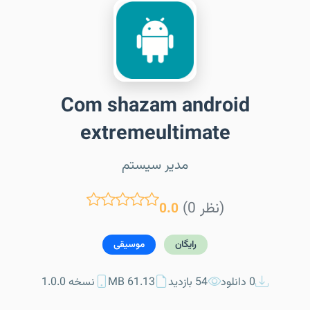
Com shazam android
extremeultimate
مدیر سیستم
(0 نظر)
0.0
رایگان
موسیقی
0 دانلود
54 بازدید
61.13 MB
نسخه 1.0.0