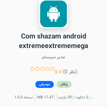
Com shazam android
extremeextrememega
مدیر سیستم
(0 نظر)
0.0
رایگان
موسیقی
0 دانلود
59 بازدید
17.47 MB
نسخه 1.0.0