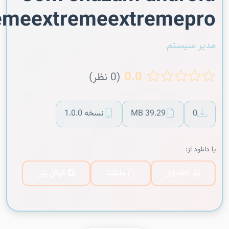
emeextremeextremepro
مدیر سیستم
0.0
(0 نظر)
0
39.29 MB
نسخه 1.0.0
یا دانلود از:
کافه‌بازار
مایکت
گوگل پلی