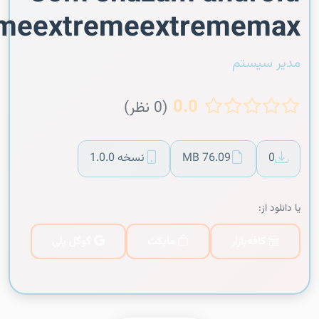
emeextremeextrememax
مدیر سیستم
0.0
(0 نظر)
0
76.09 MB
نسخه 1.0.0
یا دانلود از:
کافه‌بازار
مایکت
گوگل پلی