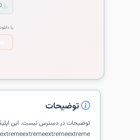
0
یا دانلود 
توضیحات
توضیحات در دسترس نیست. این اپلیک
m.android.extremeextremeextremeextreme