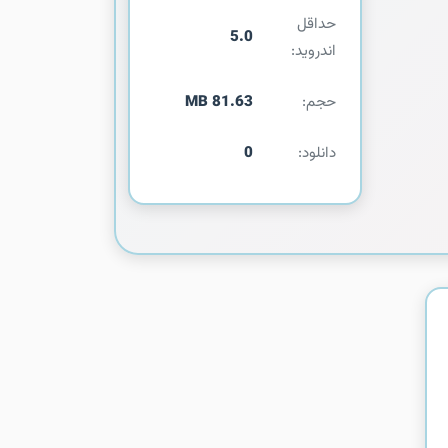
حداقل
5.0
اندروید:
حجم:
81.63 MB
دانلود:
0