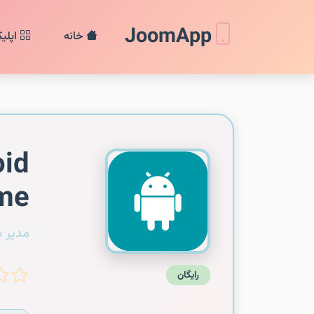
JoomApp
خانه
اپلی
id
me
مدیر 
رایگان