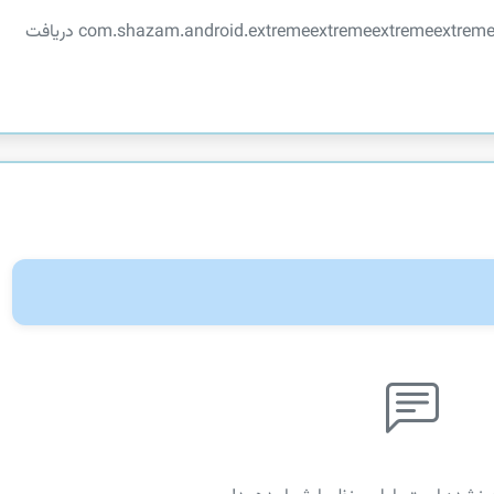
توضیحات در دسترس نیست. این اپلیکیشن از com.shazam.android.extremeextremeextremeextreme دریافت