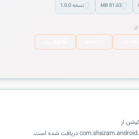
81.63 MB
نسخه 1.0.0
از:
کافه‌بازار
مایکت
گوگل پلی
یشن از
com.shaza دریافت شده است.