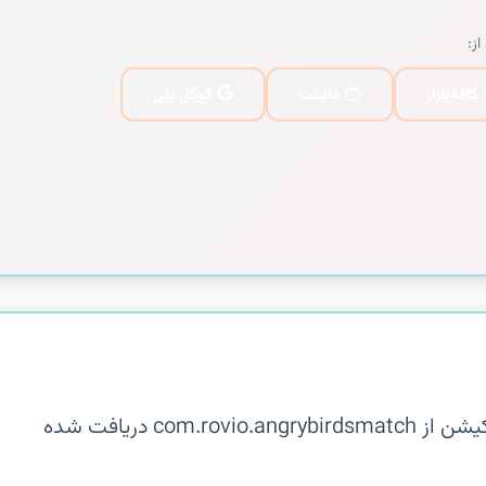
از:
کافه‌بازار
مایکت
گوگل پلی
توضیحات در دسترس نیست. این اپلیکیشن از com.rovio.angrybirdsmatch دریافت شده