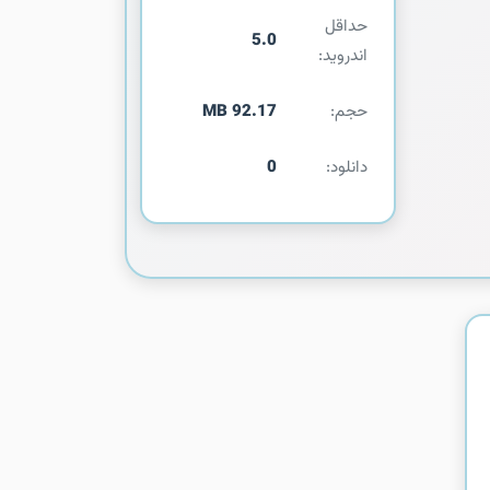
حداقل
5.0
اندروید:
حجم:
92.17 MB
دانلود:
0