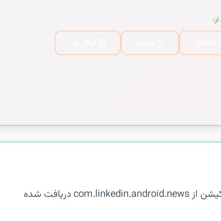
از:
کافه‌بازار
مایکت
گوگل پلی
توضیحات در دسترس نیست. این اپلیکیشن از com.linkedin.android.news دریافت شده