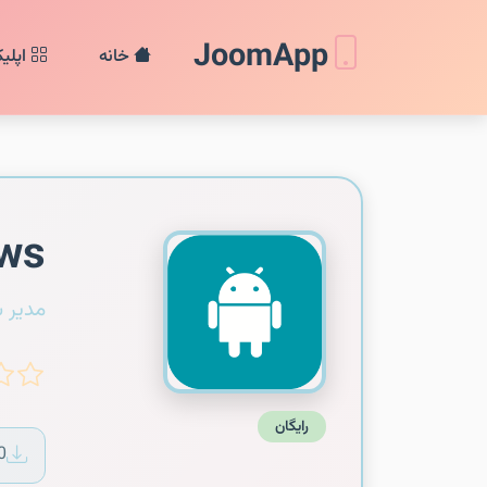
JoomApp
خانه
اپلی
ews
مدیر 
رایگان
0