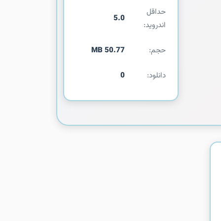
حداقل
5.0
اندروید:
حجم:
50.77 MB
دانلود:
0