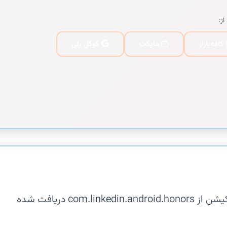
از:
کافه‌بازار
مایکت
گوگل پلی
توضیحات در دسترس نیست. این اپلیکیشن از com.linkedin.android.honors دریافت شده