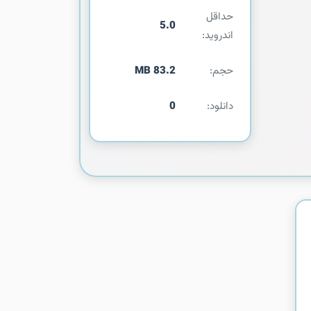
حداقل
5.0
اندروید:
حجم:
83.2 MB
دانلود:
0