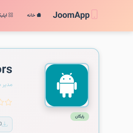
JoomApp
خانه
اپلی
ors
مدیر 
رایگان
0