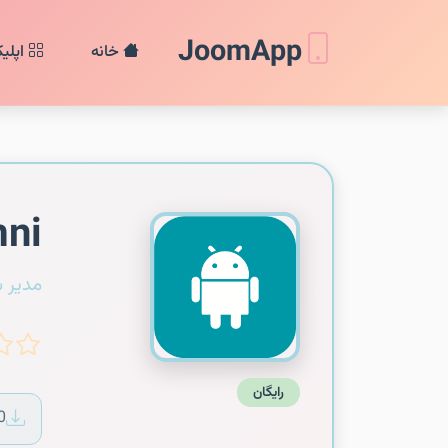
JoomApp
خانه
اپلی
mni
مدیر 
رایگان
0