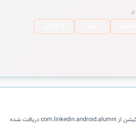
از:
کافه‌بازار
مایکت
گوگل پلی
توضیحات در دسترس نیست. این اپلیکیشن از com.linkedin.android.alumni دریافت شده