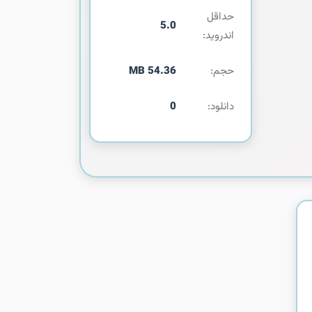
حداقل
5.0
اندروید:
حجم:
54.36 MB
دانلود:
0