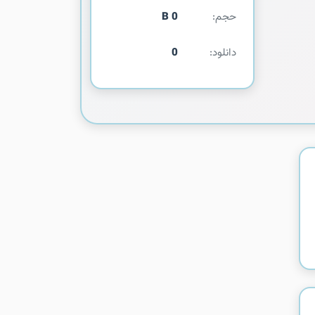
حجم:
0 B
دانلود:
0