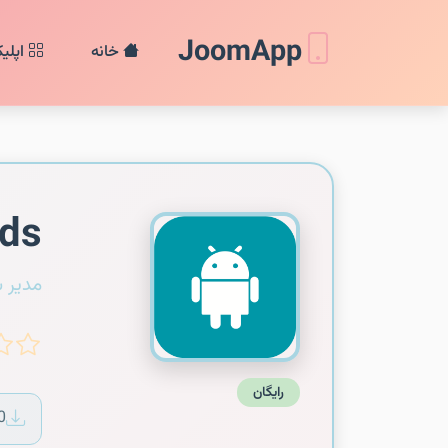
JoomApp
خانه
اپلی
ids
مدیر 
رایگان
0