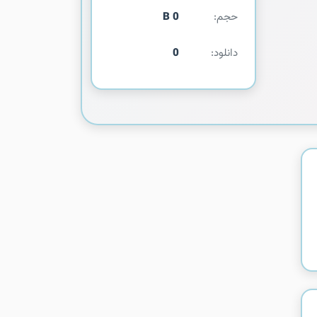
حجم:
0 B
دانلود:
0