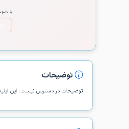
یا دانلود 
توضیحات
توضیحات در دسترس نیست. این اپلیکیشن از com.iheartradio.hop در