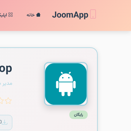
JoomApp
خانه
اپلی
hop
مدیر 
رایگان
0