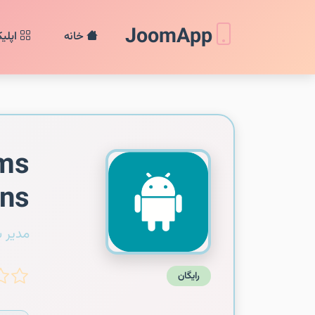
JoomApp
خانه
اپلی
gms
ons
مدیر 
رایگان