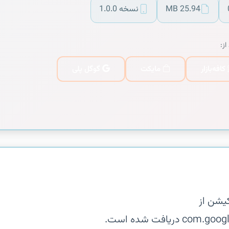
25.94 MB
نسخه 1.0.0
از:
کافه‌بازار
مایکت
گوگل پلی
یشن از
یافت شده است.