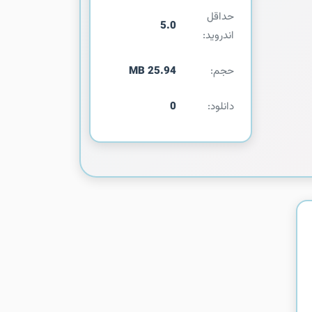
حداقل
5.0
اندروید:
حجم:
25.94 MB
دانلود:
0