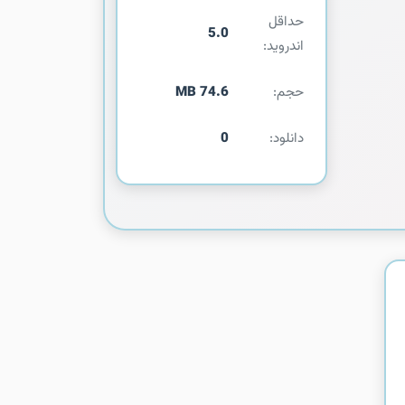
حداقل
5.0
اندروید:
حجم:
74.6 MB
دانلود:
0