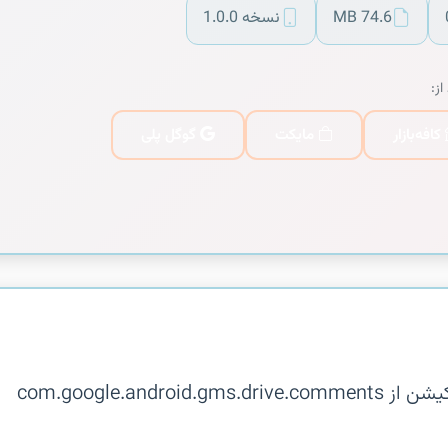
74.6 MB
نسخه 1.0.0
از:
کافه‌بازار
مایکت
گوگل پلی
توضیحات در دسترس نیست. این اپلیکیشن از com.google.android.gms.drive.comments