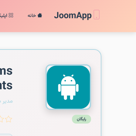
JoomApp
خانه
اپلی
gms
ts
مدیر 
رایگان