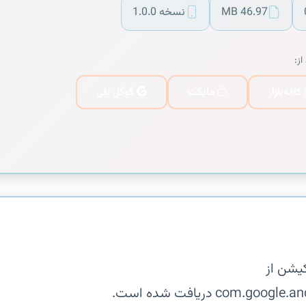
46.97 MB
نسخه 1.0.0
از:
کافه‌بازار
مایکت
گوگل پلی
یشن از
co دریافت شده است.