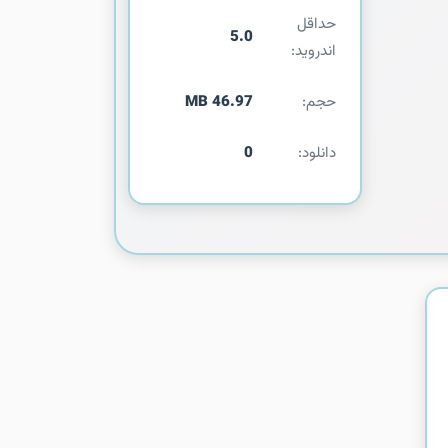
حداقل
5.0
اندروید:
حجم:
46.97 MB
دانلود:
0