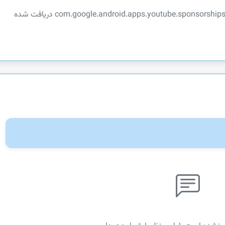
توضیحات در دسترس نیست. این اپلیکیشن از com.google.android.apps.youtube.sponsorships دریافت شده