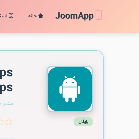
JoomApp
خانه
اپلی
pps
ips
مدیر 
رایگان