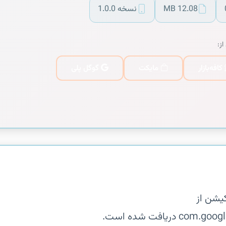
12.08 MB
نسخه 1.0.0
از:
کافه‌بازار
مایکت
گوگل پلی
یشن از
یافت شده است.