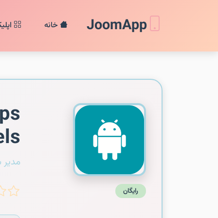
JoomApp
خانه
اپلی
pps
els
مدیر 
رایگان