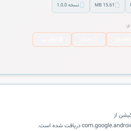
15.61 MB
نسخه 1.0.0
از:
کافه‌بازار
مایکت
گوگل پلی
یشن از
com.goo دریافت شده است.