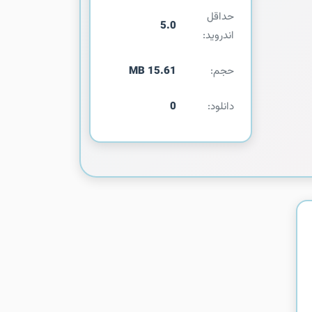
حداقل
5.0
اندروید:
حجم:
15.61 MB
دانلود:
0