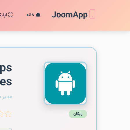
JoomApp
خانه
اپلی
pps
ges
مدیر 
رایگان