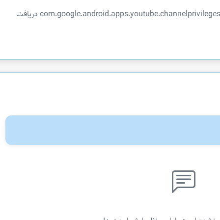
توضیحات در دسترس نیست. این اپلیکیشن از com.google.android.apps.youtube.channelprivileges دریافت