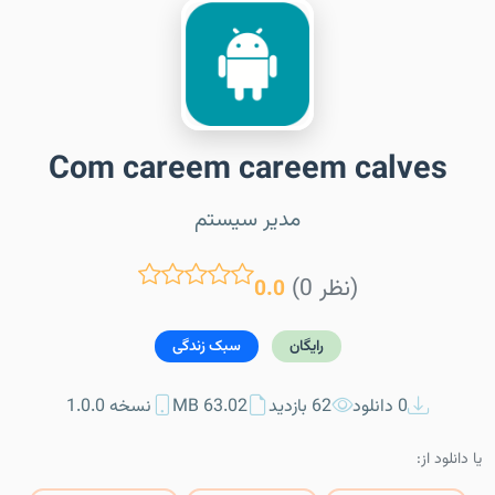
Com careem careem calves
مدیر سیستم
(0 نظر)
0.0
رایگان
سبک زندگی
0 دانلود
62 بازدید
63.02 MB
نسخه 1.0.0
یا دانلود از: