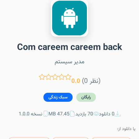
Com careem careem back
مدیر سیستم
(0 نظر)
0.0
رایگان
سبک زندگی
0 دانلود
70 بازدید
47.45 MB
نسخه 1.0.0
یا دانلود از: