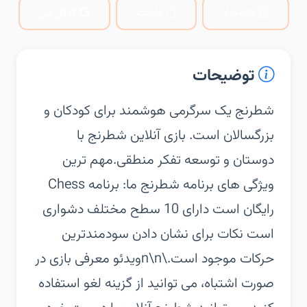
کافه‌بازار
مایکت
گوگل پلی
توضیحات
‏‏شطرنج یک سرگرمی هوشمند برای کودکان و
بزرگسالان است. بازی آنلاین شطرنج با
دوستان و توسعه تفکر منطقی.‏مهم ترین
ویژگی های برنامه شطرنج ما:‏ برنامه Chess
رایگان است‏ دارای 10 سطح مختلف دشواری
است‏ نکات برای نشان دادن سودمندترین
حرکات موجود است.\n\nویدئو معرفی بازی‏ در
صورت اشتباه، می توانید از گزینه لغو استفاده